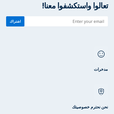
تعالوا واستكشفوا معنا!
Enter address
اشتراك
sentiment_satisfied
مدخرات
shield_person
نحن نحترم خصوصيتك