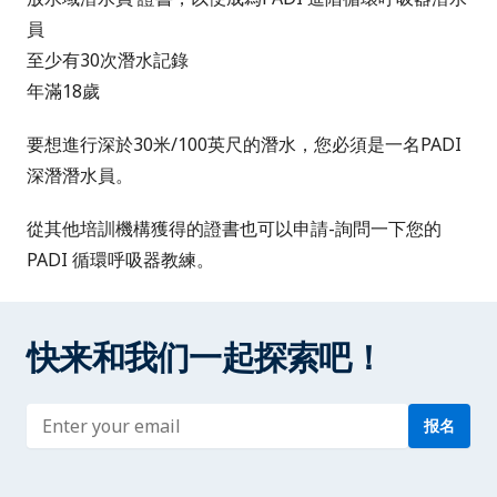
員
至少有30次潛水記錄
年滿18歲
要想進行深於30米/100英尺的潛水，您必須是一名
PADI
深潛潛水員
。
從其他培訓機構獲得的證書也可以申請-詢問一下您的
PADI 循環呼吸器教練。
快来和我们一起探索吧！
Enter address
报名