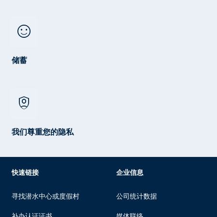
sentiment_satisfied
储蓄
shield_person
我们尊重您的隐私
快速链接
企业信息
寻找潜水中心或度假村
公司统计数据
补办认证证书
媒体联络