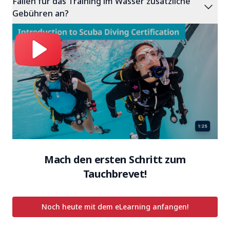
Fallen für das Training im Wasser zusätzliche
expand_more
Gebühren an?
Mach den ersten Schritt zum
Tauchbrevet!
Noch heute mit dem eLearning anfangen!