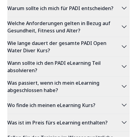
expand_more
Warum sollte ich mich für PADI entscheiden?
Welche Anforderungen gelten in Bezug auf
expand_more
Gesundheit, Fitness und Alter?
Wie lange dauert der gesamte PADI Open
expand_more
Water Diver Kurs?
Wann sollte ich den PADI eLearning Teil
expand_more
absolvieren?
Was passiert, wenn ich mein eLearning
expand_more
abgeschlossen habe?
expand_more
Wo finde ich meinen eLearning Kurs?
expand_more
Was ist im Preis fürs eLearning enthalten?