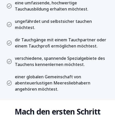
eine umfassende, hochwertige
check_circle
Tauchausbildung erhalten möchtest.
ungefährdet und selbstsicher tauchen
check_circle
möchtest.
dir Tauchgänge mit einem Tauchpartner oder
check_circle
einem Tauchprofi ermöglichen möchtest.
verschiedene, spannende Spezialgebiete des
check_circle
Tauchens kennenlernen möchtest.
einer globalen Gemeinschaft von
check_circle
abenteuerlustigen Meeresliebhabern
angehören möchtest.
Mach den ersten Schritt