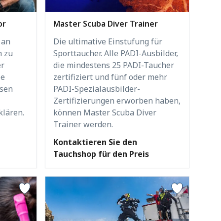
or
Master Scuba Diver Trainer
 an
Die ultimative Einstufung für
n zu
Sporttaucher. Alle PADI-Ausbilder,
er
die mindestens 25 PADI-Taucher
ie
zertifiziert und fünf oder mehr
asen
PADI-Spezialausbilder-
Zertifizierungen erworben haben,
klären.
können Master Scuba Diver
Trainer werden.
Kontaktieren Sie den
Tauchshop für den Preis