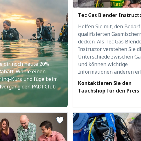
Tec Gas Blender Instruct
Helfen Sie mit, den Bedarf
qualifizierten Gasmischer
decken. Als Tec Gas Blend
Instructor verstehen Sie d
Unterschiede zwischen G
e dir noch heute 20%
und können wichtige
Rabatt! Wähle einen
Informationen anderen er
ning-Kurs und füge beim
Kontaktieren Sie den
lvorgang den PADI Club
Tauchshop für den Preis