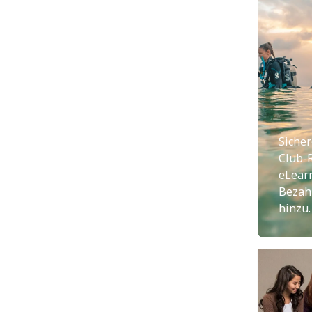
Sicher
Club-
eLear
Bezah
hinzu.