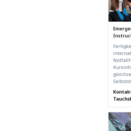
Emergen
Instruc
Fertigke
interna
Notfallh
Kursinh
gleichz
Selbsts
Kontakt
Tauchsh