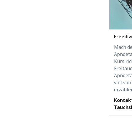
Freediv
Mach de
Apnoeta
Kurs ric
Freitauc
Apnoet
viel vo
erzähle
Kontakt
Tauchsh