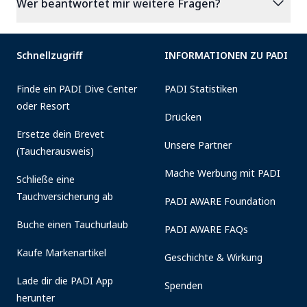
expand_more
Wer beantwortet mir weitere Fragen?
Schnellzugriff
INFORMATIONEN ZU PADI
Finde ein PADI Dive Center
PADI Statistiken
oder Resort
Drücken
Ersetze dein Brevet
Unsere Partner
(Taucherausweis)
Mache Werbung mit PADI
Schließe eine
Tauchversicherung ab
PADI AWARE Foundation
Buche einen Tauchurlaub
PADI AWARE FAQs
Kaufe Markenartikel
Geschichte & Wirkung
Lade dir die PADI App
Spenden
herunter