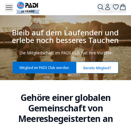
Bleib auf dem Laufenden und
erlebe noch besseres Tauchen
Die Mitgliedschaft im PADI Club hat ihre Vorteile
Mitglied im PADI Club werden
Bereits Mitglied?
Gehöre einer globalen
Gemeinschaft von
Meeresbegeisterten an