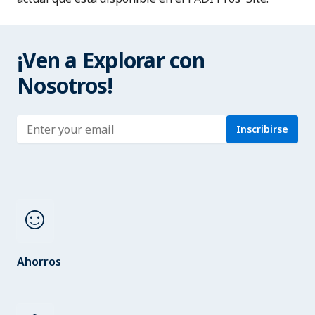
¡Ven a Explorar con
Nosotros!
Enter address
Inscribirse
sentiment_satisfied
Ahorros