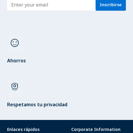
Enter address
Inscribirse
sentiment_satisfied
Ahorros
shield_person
Respetamos tu privacidad
Enlaces rápidos
Corporate Information