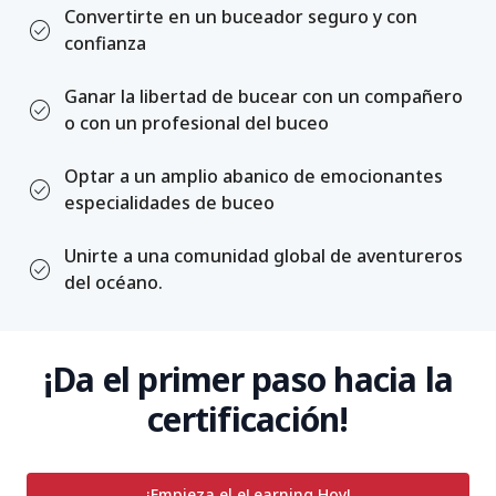
Convertirte en un buceador seguro y con
check_circle
confianza
Ganar la libertad de bucear con un compañero
check_circle
o con un profesional del buceo
Optar a un amplio abanico de emocionantes
check_circle
especialidades de buceo
Unirte a una comunidad global de aventureros
check_circle
del océano.
¡Da el primer paso hacia la
certificación!
¡Empieza el eLearning Hoy!