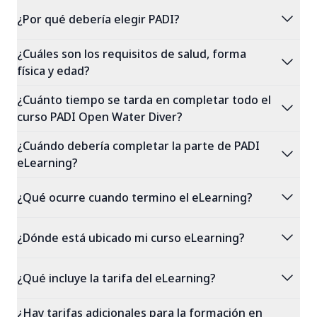
expand_more
¿Por qué debería elegir PADI?
¿Cuáles son los requisitos de salud, forma
expand_more
física y edad?
¿Cuánto tiempo se tarda en completar todo el
expand_more
curso PADI Open Water Diver?
¿Cuándo debería completar la parte de PADI
expand_more
eLearning?
expand_more
¿Qué ocurre cuando termino el eLearning?
expand_more
¿Dónde está ubicado mi curso eLearning?
expand_more
¿Qué incluye la tarifa del eLearning?
¿Hay tarifas adicionales para la formación en