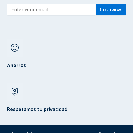
Enter address
Inscribirse
sentiment_satisfied
Ahorros
shield_person
Respetamos tu privacidad