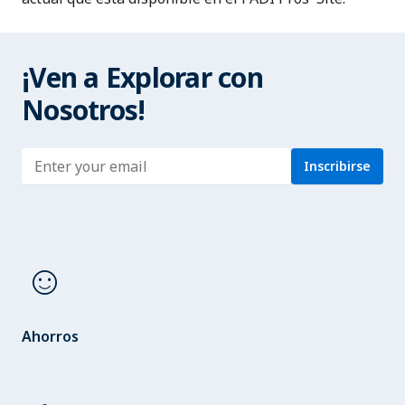
¡Ven a Explorar con
Nosotros!
Enter address
Inscribirse
sentiment_satisfied
Ahorros