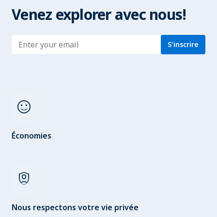
Venez explorer avec nous!
Enter address
S'inscrire
sentiment_satisfied
Économies
shield_person
Nous respectons votre vie privée