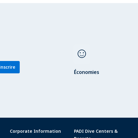
sentiment_satisfied
inscrire
Économies
Corporate Information
PADI Dive Centers &