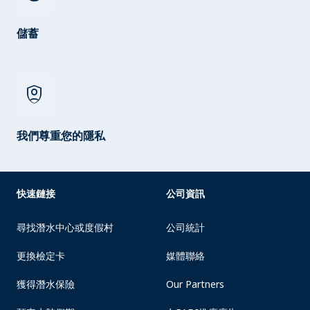
儲蓄
shield_person
我們尊重您的隱私
快速鏈接
公司資訊
尋找潛水中心或度假村
公司統計
更換檢定卡
媒體聯絡
獲得潛水保險
Our Partners