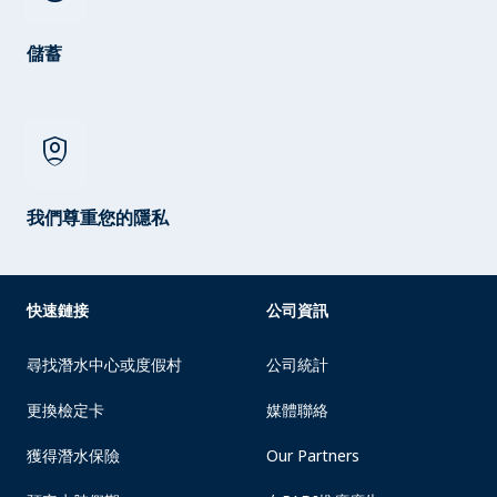
儲蓄
shield_person
我們尊重您的隱私
快速鏈接
公司資訊
尋找潛水中心或度假村
公司統計
更換檢定卡
媒體聯絡
獲得潛水保險
Our Partners