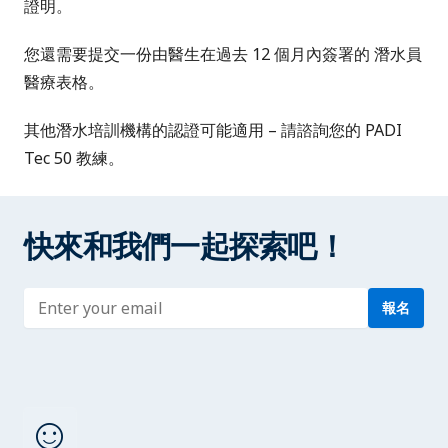
證明。
您還需要提交一份由醫生在過去 12 個月內簽署的
潛水員
醫療表格
。
其他潛水培訓機構的認證可能適用 – 請諮詢您的 PADI
Tec 50 教練。
快來和我們一起探索吧！
Enter address
報名
sentiment_satisfied