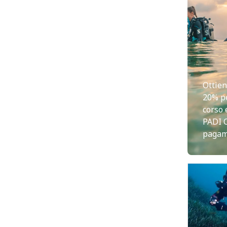
Ottien
20% pe
corso 
PADI 
pagam