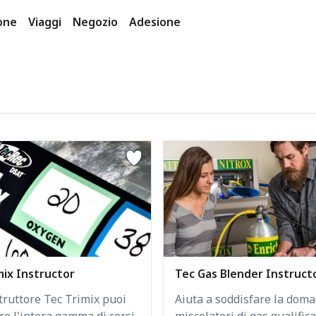
one
Viaggi
Negozio
Adesione
mix Instructor
Tec Gas Blender Instruct
truttore Tec Trimix puoi
Aiuta a soddisfare la doma
re l'intera gamma di corsi
miscelatori di gas qualificat