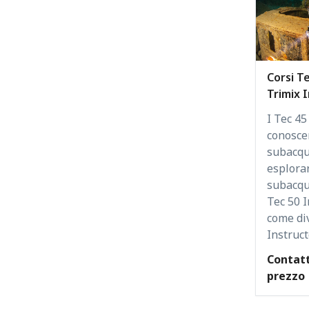
Corsi T
Trimix 
I Tec 45
conoscen
subacqu
esplorar
subacque
Tec 50 I
come di
Instruct
Contatt
prezzo