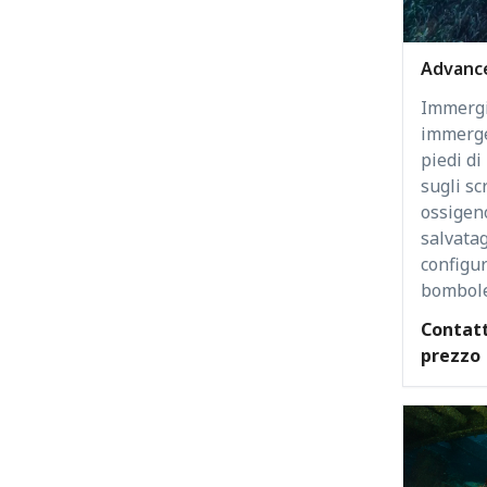
Advance
Immergit
immerge
piedi di
sugli sc
ossigeno
salvatag
configur
bombole
Contatt
prezzo