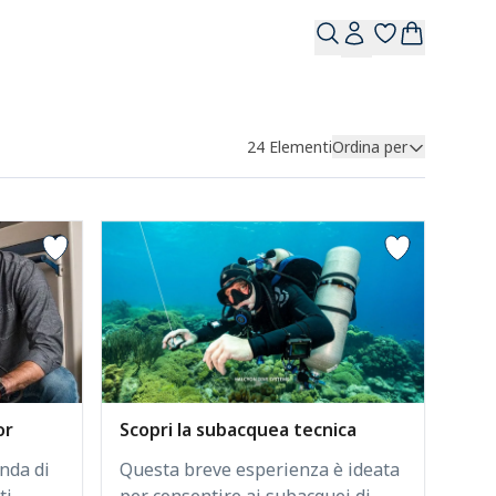
24
Elementi
Ordina per
or
Scopri la subacquea tecnica
nda di
Questa breve esperienza è ideata
i.
per consentire ai subacquei di