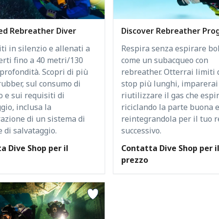
d Rebreather Diver
Discover Rebreather Pro
i in silenzio e allenati a
Respira senza espirare bo
rti fino a 40 metri/130
come un subacqueo con
 profondità. Scopri di più
rebreather. Otterrai limiti 
rubber, sul consumo di
stop più lunghi, imparerai
 e sui requisiti di
riutilizzare il gas che espir
gio, inclusa la
riciclando la parte buona 
azione di un sistema di
reintegrandola per il tuo 
 di salvataggio.
successivo.
a Dive Shop per il
Contatta Dive Shop per i
prezzo