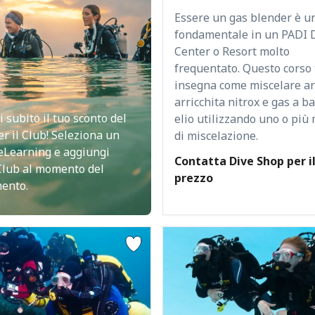
Essere un gas blender è u
fondamentale in un PADI 
Center o Resort molto
frequentato. Questo corso 
insegna come miscelare ar
arricchita nitrox e gas a ba
i subito il tuo sconto del
elio utilizzando uno o più
r il Club! Seleziona un
di miscelazione.
eLearning e aggiungi
Contatta Dive Shop per i
Club al momento del
prezzo
ento.