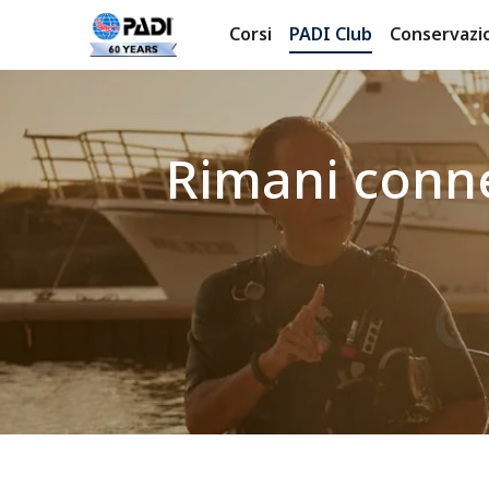
Corsi
PADI Club
Conservazi
Rimani conne