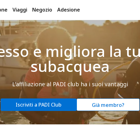
one
Viaggi
Negozio
Adesione
sso e migliora la t
subacquea
L'affiliazione al PADI club ha i suoi vantaggi
Iscriviti a PADI Club
Già membro?