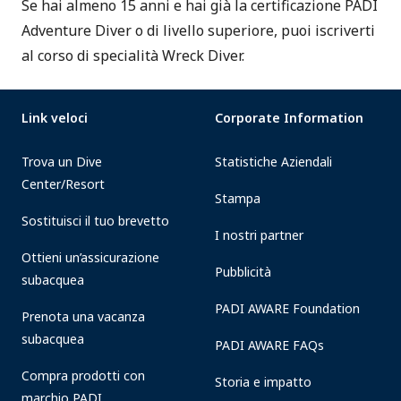
Se hai almeno 15 anni e hai già la certificazione PADI
Adventure Diver o di livello superiore, puoi iscriverti
al corso di specialità Wreck Diver.
Link veloci
Corporate Information
Trova un Dive
Statistiche Aziendali
Center/Resort
Stampa
Sostituisci il tuo brevetto
I nostri partner
Ottieni un’assicurazione
Pubblicità
subacquea
PADI AWARE Foundation
Prenota una vacanza
subacquea
PADI AWARE FAQs
Compra prodotti con
Storia e impatto
marchio PADI