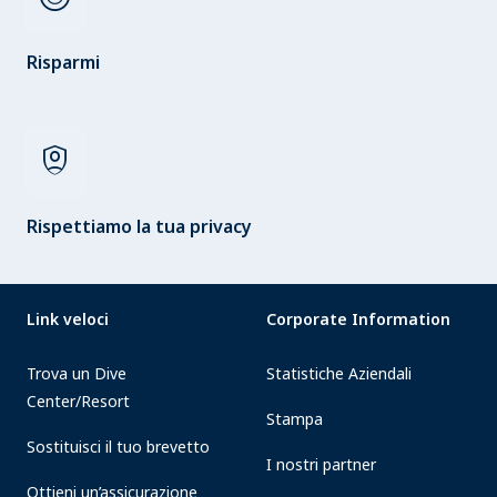
Risparmi
shield_person
Rispettiamo la tua privacy
Link veloci
Corporate Information
Trova un Dive
Statistiche Aziendali
Center/Resort
Stampa
Sostituisci il tuo brevetto
I nostri partner
Ottieni un’assicurazione