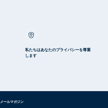
shield_person
私たちはあなたのプライバシーを尊重
します
メールマガジン