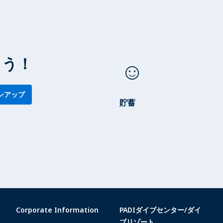
ょう！
sentiment_satisfied
ンアップ
貯蓄
Corporate Information
PADIダイブセンター/ダイ
ブリゾート