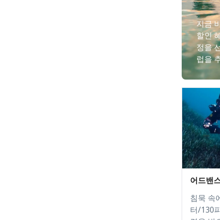
지금 바
할인 
정을 선
럽을 
어드밴스
침묵 속
터/13