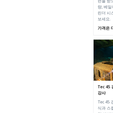
련을 받
량, 베일
린더 시
보세요.
가격은 
Tec 45
강사
Tec 4
식과 스