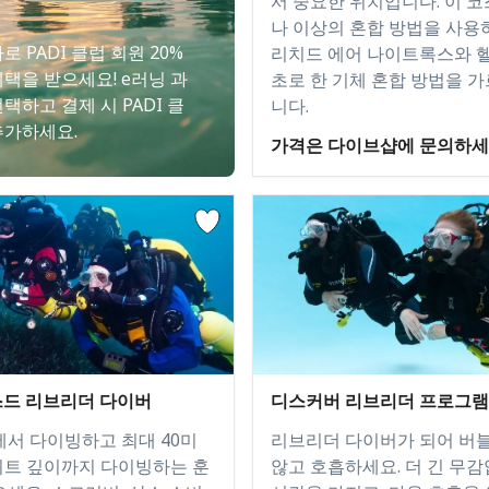
서 중요한 위치입니다. 이 코
나 이상의 혼합 방법을 사용하
로 PADI 클럽 회원 20%
리치드 에어 나이트록스와 
혜택을 받으세요! e러닝 과
초로 한 기체 혼합 방법을 가
택하고 결제 시 PADI 클
니다.
추가하세요.
가격은 다이브샵에 문의하
드 리브리더 다이버
디스커버 리브리더 프로그램
에서 다이빙하고 최대 40미
리브리더 다이버가 되어 버
0피트 깊이까지 다이빙하는 훈
않고 호흡하세요. 더 긴 무감