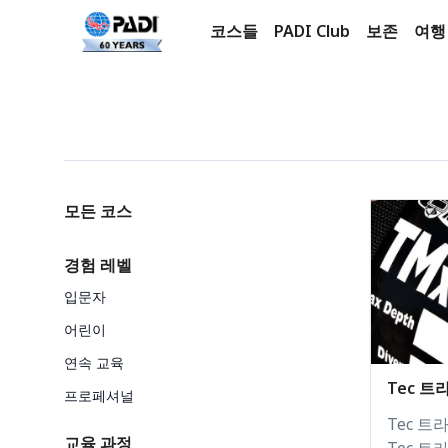
코스들
PADI Club
보존
여행
제품
Categories
모든 코스
경험 레벨
입문자
어린이
연속 교육
Tec 
프로페셔널
Tec 
교육 과정
Tec 트