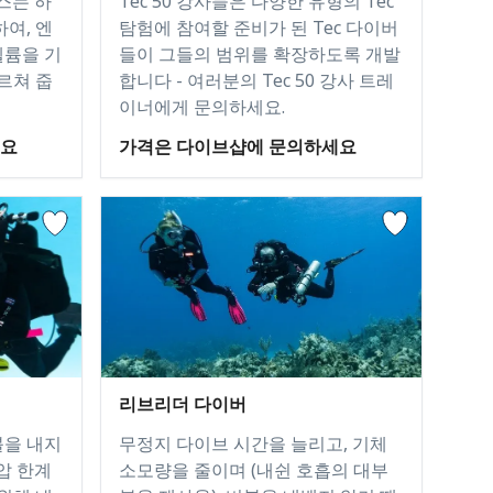
Tec 50 강사들은 다양한 유형의 Tec
스는 하
탐험에 참여할 준비가 된 Tec 다이버
여, 엔
들이 그들의 범위를 확장하도록 개발
헬륨을 기
합니다 - 여러분의 Tec 50 강사 트레
르쳐 줍
이너에게 문의하세요.
가격은 다이브샵에 문의하세요
세요
리브리더 다이버
블을 내지
무정지 다이브 시간을 늘리고, 기체
압 한계
소모량을 줄이며 (내쉰 호흡의 대부