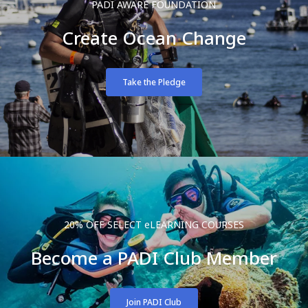
PADI AWARE FOUNDATION
Create Ocean Change
Take the Pledge
20% OFF SELECT eLEARNING COURSES
Become a PADI Club Member
Join PADI Club