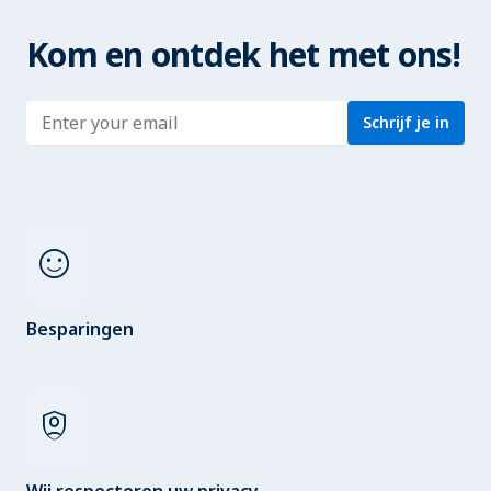
Kom en ontdek het met ons!
Enter address
Schrijf je in
sentiment_satisfied
Besparingen
shield_person