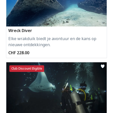
Wreck Diver
Elke wrakduik biedt je avontuur en de kans op
nieuwe ontdekkingen.
CHF 228.00
Club Discount Eligible