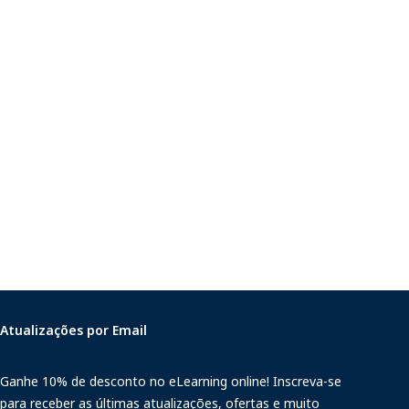
Atualizações por Email
Ganhe 10% de desconto no eLearning online! Inscreva-se
para receber as últimas atualizações, ofertas e muito