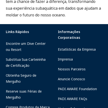
tem a chance de fazer a diferença, transformando
sua experiência subaquática em dados que ajudam a
moldar o futuro do nosso oceano.
Links Rápidos
Informações
Corporativas
Encontre um Dive Center
Estatísticas da Empresa
ou Resort
Imprensa
Substitua Sua Carteirinha
de Certificação
Nossos Parceiros
Obtenha Seguro de
Anuncie Conosco
Mergulho
PADI AWARE Foundation
Reserve suas Férias de
Mergulho
PADI AWARE FAQs
Compre Produtos da Marca