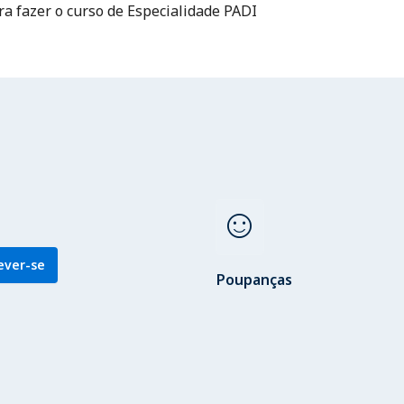
ra fazer o curso de Especialidade PADI
sentiment_satisfied
ever-se
Poupanças