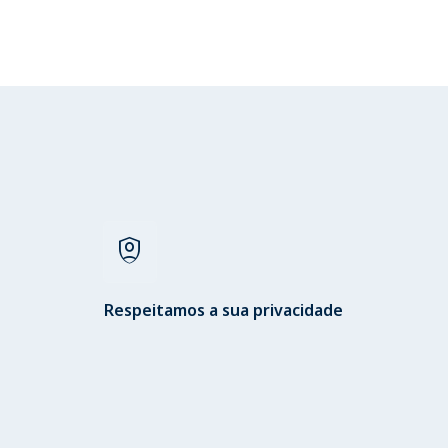
shield_person
Respeitamos a sua privacidade