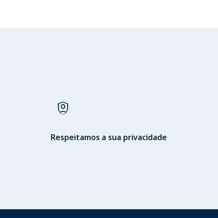
shield_person
Respeitamos a sua privacidade