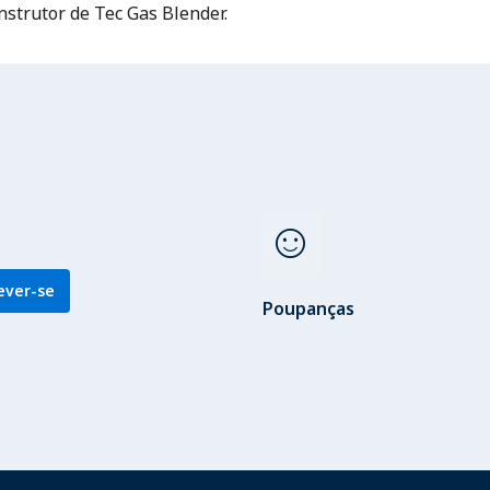
nstrutor de Tec Gas Blender.
sentiment_satisfied
ever-se
Poupanças