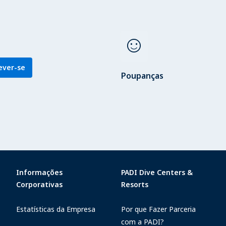
sentiment_satisfied
ever-se
Poupanças
Informações
PADI Dive Centers &
Corporativas
Resorts
Estatísticas da Empresa
Por que Fazer Parceria
com a PADI?