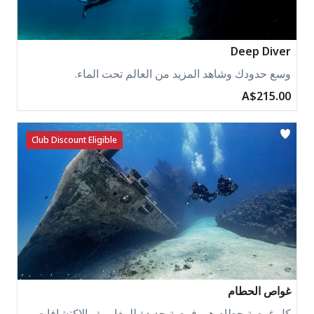
Deep Diver
وسع حدودك وشاهد المزيد من العالم تحت الماء.
A$215.00
Club Discount Eligible
غواص الحطام
كل غوصة حطام هي فرصة جديدة للمغامرة والاكتشافات.