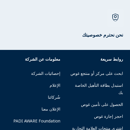
shield_person
نحن نحترم خصوصيتك
روابط سريعة
معلومات عن الشركة
ابحث على مركز أو منتجع غوص
إحصائيات الشركة
استبدل بطاقة التأهيل الخاصة
الإعلام
بك
شُركائنا
الحصول على تأمين غوص
الإعلان معنا
احجز إجازة غوص
PADI AWARE Foundation
اشتري منتجات العلامة التجارية