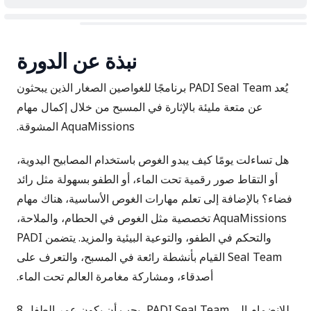
نبذة عن الدورة
يُعد PADI Seal Team برنامجًا للغواصين الصغار الذين يبحثون
عن متعة مليئة بالإثارة في المسبح من خلال إكمال مهام
AquaMissions المشوقة.
هل تساءلت يومًا كيف يبدو الغوص باستخدام المصابيح اليدوية،
أو التقاط صور رقمية تحت الماء، أو الطفو بسهولة مثل رائد
فضاء؟ بالإضافة إلى تعلم مهارات الغوص الأساسية، هناك مهام
AquaMissions تخصصية مثل الغوص في الحطام، والملاحة،
والتحكم في الطفو، والتوعية البيئية والمزيد. يتضمن PADI
Seal Team القيام بأنشطة رائعة في المسبح، والتعرف على
أصدقاء، ومشاركة مغامرة العالم تحت الماء.
للانضمام إلى PADI Seal Team، يجب أن يكون عمر الطفل 8