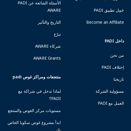
الأسئلة الشائعة عن PADI
حَمِل تطبيق PADI
AWARE
Become an Affiliate
التاريخ والتأثير
تبرّع
داخل PADI
شركاء AWARE
من نحن
AWARE Grants
إختلاف PADI
منتجعات ومراكز غوص padi
تاريخنا
مسؤولية الشركة
لماذا تدخل في شراكة مع
PADI؟
العمل مع PADI
مستويات مركز الغوص والمنتجع
ابدأ مشروع غوص سكوبا الخاص
بك