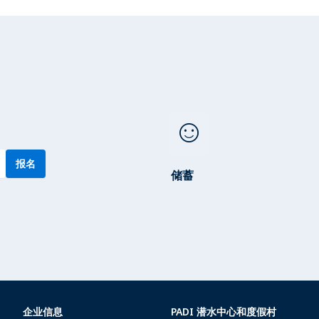
sentiment_satisfied
报名
储蓄
企业信息
PADI 潜水中心和度假村