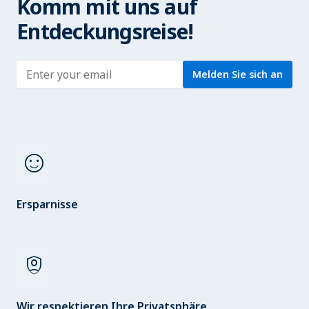
Komm mit uns auf
Entdeckungsreise!
Enter address
Melden Sie sich an
sentiment_satisfied
Ersparnisse
shield_person
Wir respektieren Ihre Privatsphäre