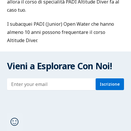
allora il corso di specialità PADI Altitude Diver fa al
caso tuo.
I subacquei PADI (Junior) Open Water che hanno
almeno 10 anni possono frequentare il corso
Altitude Diver.
Vieni a Esplorare Con Noi!
Enter address
Iscrizione
sentiment_satisfied