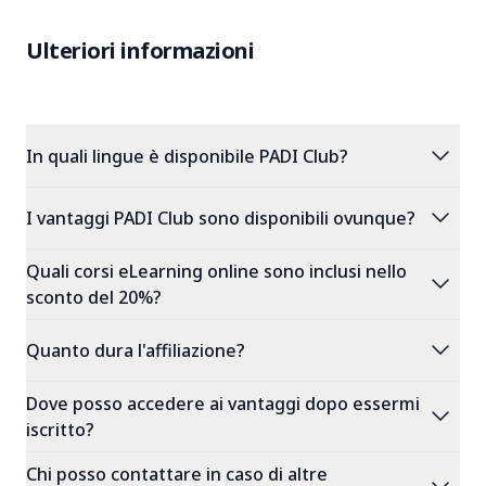
Ulteriori informazioni
expand_more
In quali lingue è disponibile PADI Club?
expand_more
I vantaggi PADI Club sono disponibili ovunque?
Quali corsi eLearning online sono inclusi nello
expand_more
sconto del 20%?
expand_more
Quanto dura l'affiliazione?
Dove posso accedere ai vantaggi dopo essermi
expand_more
iscritto?
Chi posso contattare in caso di altre