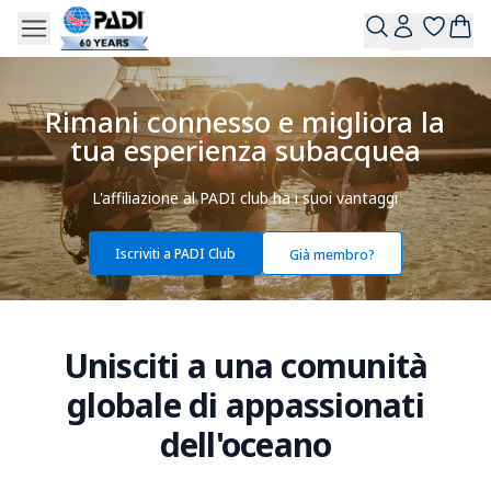
Rimani connesso e migliora la
tua esperienza subacquea
L'affiliazione al PADI club ha i suoi vantaggi
Iscriviti a PADI Club
Già membro?
Unisciti a una comunità
globale di appassionati
dell'oceano