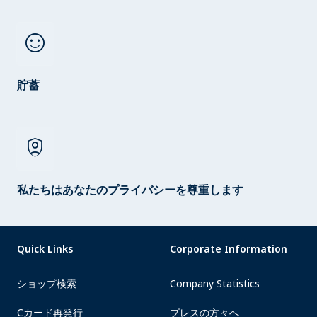
sentiment_satisfied
貯蓄
shield_person
私たちはあなたのプライバシーを尊重します
Quick Links
Corporate Information
ショップ検索
Company Statistics
Cカード再発行
プレスの方々へ