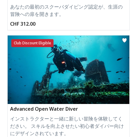
あなたの最初のスクーバダイビング認定が、生涯の
冒険への扉を開きます。
CHF 312.00
Club Discount Eligible
Advanced Open Water Diver
インストラクターと一緒に新しい冒険を体験してく
ださい。 スキルを向上させたい初心者ダイバー向け
にデザインされています。