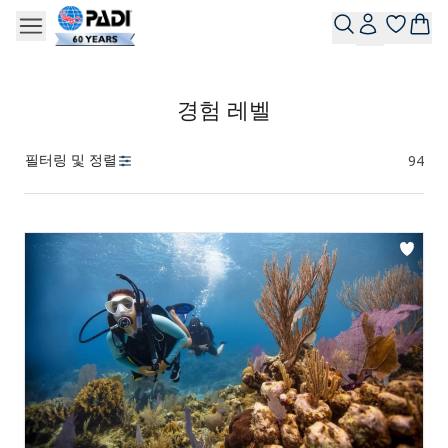
경험 레벨
필터링 및 정렬
94
제품