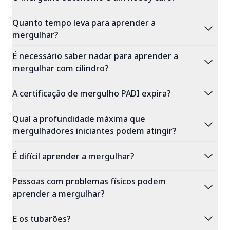
Quanto tempo leva para aprender a
expand_more
mergulhar?
É necessário saber nadar para aprender a
expand_more
mergulhar com cilindro?
expand_more
A certificação de mergulho PADI expira?
Qual a profundidade máxima que
expand_more
mergulhadores iniciantes podem atingir?
expand_more
É difícil aprender a mergulhar?
Pessoas com problemas físicos podem
expand_more
aprender a mergulhar?
expand_more
E os tubarões?