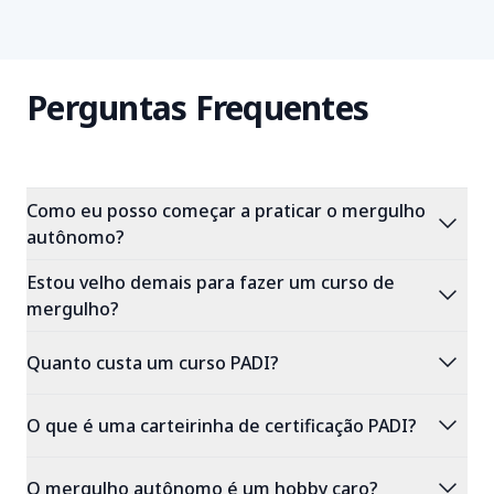
Perguntas Frequentes
Como eu posso começar a praticar o mergulho
expand_more
autônomo?
Estou velho demais para fazer um curso de
expand_more
mergulho?
expand_more
Quanto custa um curso PADI?
expand_more
O que é uma carteirinha de certificação PADI?
expand_more
O mergulho autônomo é um hobby caro?