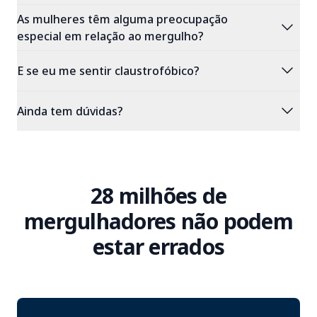
As mulheres têm alguma preocupação
expand_more
especial em relação ao mergulho?
expand_more
E se eu me sentir claustrofóbico?
expand_more
Ainda tem dúvidas?
28 milhões de
mergulhadores não podem
estar errados