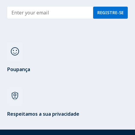
Enter address
REGISTRE-SE
sentiment_satisfied
Poupança
shield_person
Respeitamos a sua privacidade