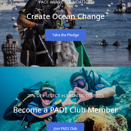
PADI AWARE FOUNDATION
Create Ocean Change
Take the Pledge
20% OFF SELECT eLEARNING COURSES
Become a PADI Club Member
Join PADI Club