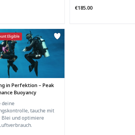
€185.00
unt Eligible
ng in Perfektion – Peak
mance Buoyancy
e deine
ngskontrolle, tauche mit
 Blei und optimiere
Luftverbrauch.