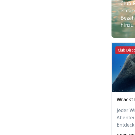
Club-
eLear
Bezah
hinzu.
Club Disco
Wrackt
Jeder W
Abenteu
Entdeck