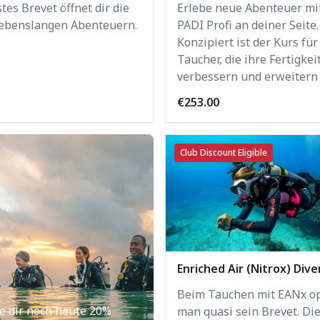
Erlebe neue Abenteuer mi
tes Brevet öffnet dir die
PADI Profi an deiner Seite.
lebenslangen Abenteuern.
Konzipiert ist der Kurs fü
Taucher, die ihre Fertigkei
verbessern und erweitern 
€253.00
Club Discount Eligible
Enriched Air (Nitrox) Dive
Beim Tauchen mit EANx op
e dir noch heute 20%
man quasi sein Brevet. Di