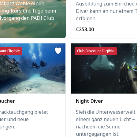
Rabatt! Wähle einen
Ausbildung zum Enriched 
ning-Kurs und füge beim
Diver kann an nur einem 
lvorgang den PADI Club
erfolgen.
€253.00
unt Eligible
Club Discount Eligible
aucher
Night Diver
racktauchgang bietet
Sieh die Unterwasserwelt 
er und neue
einem ganz neuen Licht −
ungen.
nachdem die Sonne
untergegangen ist.