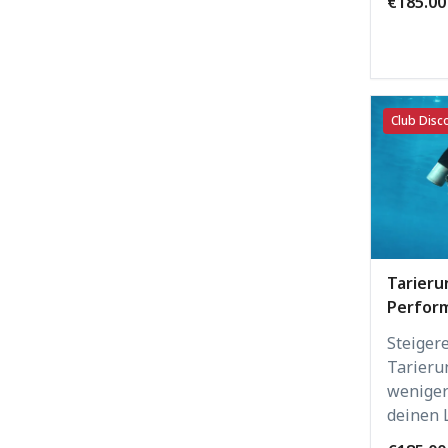
€185.00
Club Disco
Tarieru
Perfor
Steiger
Tarieru
weniger
deinen 