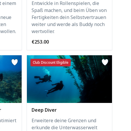
t einem
Entwickle in Rollenspielen, die
Spaß machen, und beim Üben von
r neue
Fertigkeiten dein Selbstvertrauen
ten
weiter und werde als Buddy noch
wollen.
wertvoller.
€253.00
Club Discount Eligible
r
Deep Diver
timiert
Erweitere deine Grenzen und
e
erkunde die Unterwasserwelt