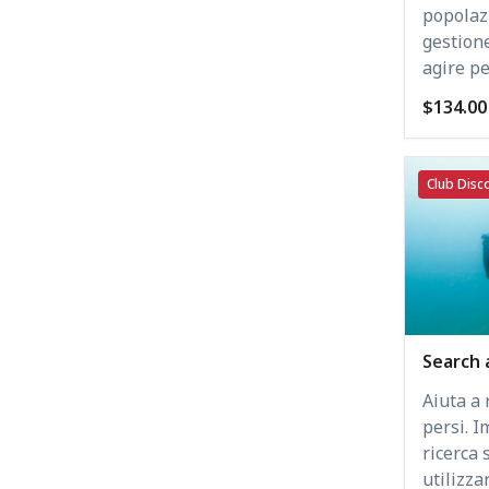
popolazi
gestion
agire pe
$134.00
Club Disco
Search 
Aiuta a 
persi. I
ricerca
utilizza