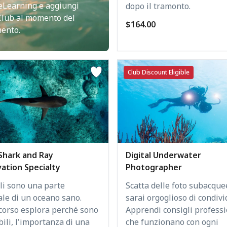
eLearning e aggiungi
dopo il tramonto.
Club al momento del
$164.00
ento.
Club Discount Eligible
Digital Underwater
Shark and Ray
Photographer
ation Specialty
Scatta delle foto subacque
li sono una parte
sarai orgoglioso di condivi
ale di un oceano sano.
Apprendi consigli professi
corso esplora perché sono
che funzionano con ogni
ili, l'importanza di una