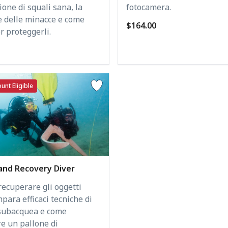
fotocamera.
one di squali sana, la
e delle minacce e come
$164.00
r proteggerli.
unt Eligible
and Recovery Diver
recuperare gli oggetti
mpara efficaci tecniche di
 subacquea e come
re un pallone di