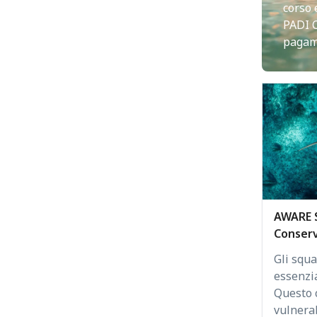
corso 
PADI 
pagam
AWARE 
Conserv
Gli squa
essenzi
Questo 
vulnerab