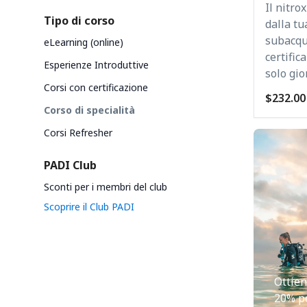
Il nitro
Tipo di corso
dalla tu
subacque
eLearning (online)
certific
Esperienze Introduttive
solo gio
Corsi con certificazione
$232.00
Corso di specialità
Corsi Refresher
PADI Club
Sconti per i membri del club
Scoprire il Club PADI
Ottien
20% pe