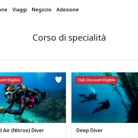
one
Viaggi
Negozio
Adesione
Corso di specialità
unt Eligible
Club Discount Eligible
 Air (Nitrox) Diver
Deep Diver