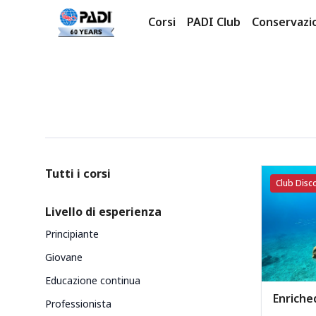
Corsi
PADI Club
Conservazi
Prodotti
Categories
Tutti i corsi
Club Disco
Livello di esperienza
Principiante
Giovane
Educazione continua
Enriched
Professionista