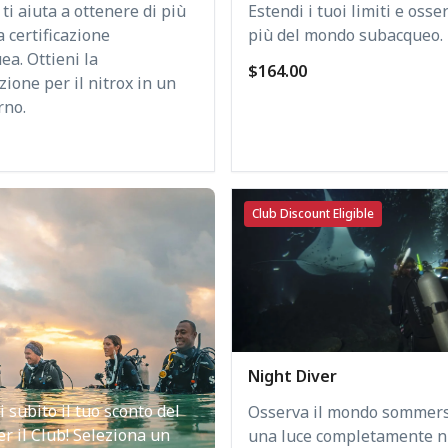
x ti aiuta a ottenere di più
Estendi i tuoi limiti e osse
a certificazione
più del mondo subacqueo.
a. Ottieni la
$164.00
azione per il nitrox in un
rno.
Club Discount Eligible
Night Diver
i subito il tuo sconto del
Osserva il mondo sommers
r il Club! Seleziona un
una luce completamente n