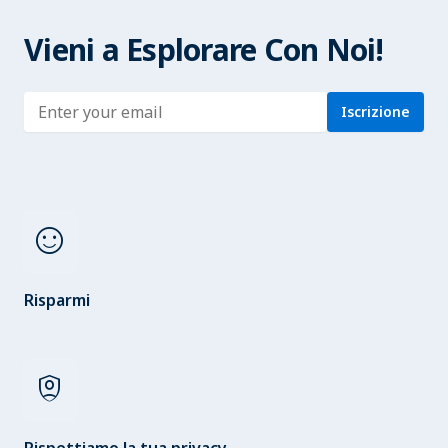
Vieni a Esplorare Con Noi!
Enter address
Iscrizione
sentiment_satisfied
Risparmi
shield_person